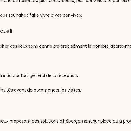
une atmosphère plus chaleureuse, plus conviviale et parfois dav
us souhaitez faire vivre à vos convives.
cueil
isiter des lieux sans connaître précisément le nombre approximat
ire au confort général de la réception.
d’invités avant de commencer les visites.
 lieux proposant des solutions d’hébergement sur place ou à prox