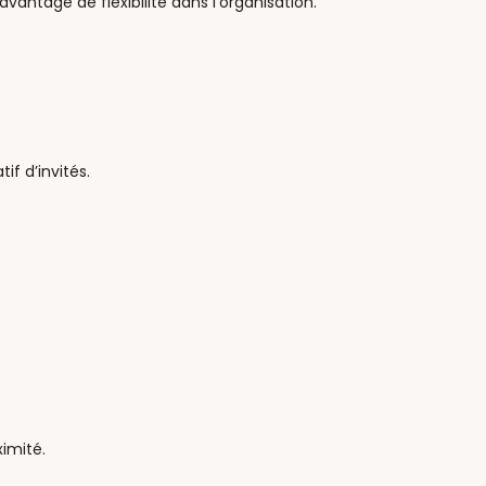
antage de flexibilité dans l’organisation.
if d’invités.
imité.