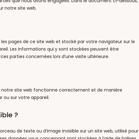
parties que nous avons engagées. Dans le document ci-dessous,
ur notre site web.
 les pages de ce site web et stocké par votre navigateur sur le
reil. Les informations qui y sont stockées peuvent être
es parties concernées lors d’une visite ultérieure.
ue notre site web fonctionne correctement et de manière
 ou sur votre appareil.
ible ?
orceau de texte ou d’image invisible sur un site web, utilisé pour
iverses données vous concernant sont stockées à l’aide de balises