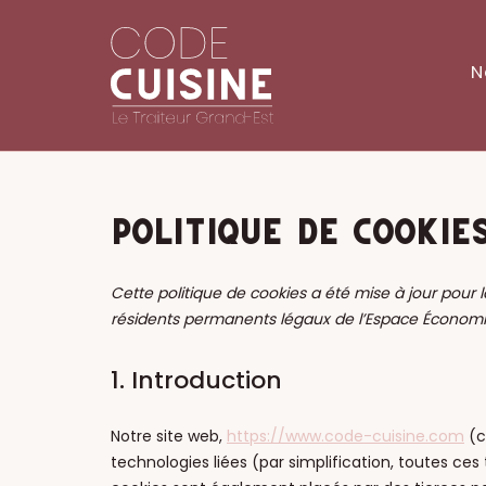
Skip
to
content
N
POLITIQUE DE COOKIES
Cette politique de cookies a été mise à jour pour la
résidents permanents légaux de l’Espace Économi
1. Introduction
Notre site web,
https://www.code-cuisine.com
(ci
technologies liées (par simplification, toutes ces