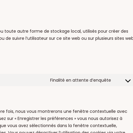
u toute autre forme de stockage local, utilisés pour créer des
é ou de suivre l’utilisateur sur ce site web ou sur plusieurs sites we
Finalité en attente d’enquête
Consent
to
service
divers
ière fois, nous vous montrerons une fenêtre contextuelle avec
uez sur « Enregistrer les préférences » vous nous autorisez à
 que vous avez sélectionnés dans la fenêtre contextuelle,
s. Vous pouvez désactiver l’utilisation des cookies via votre