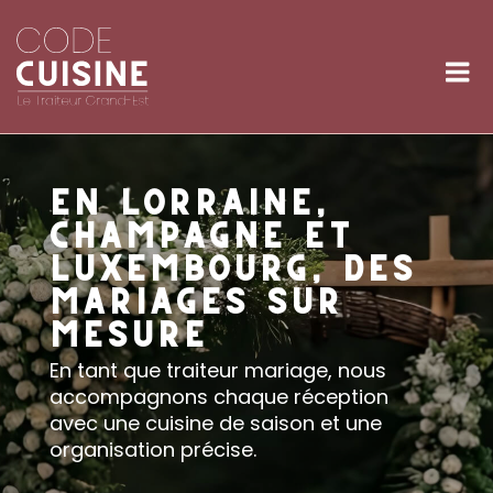
Skip
to
M
content
EN LORRAINE,
CHAMPAGNE ET
LUXEMBOURG, DES
MARIAGES SUR
MESURE
En tant que traiteur mariage, nous
accompagnons chaque réception
avec une cuisine de saison et une
organisation précise.