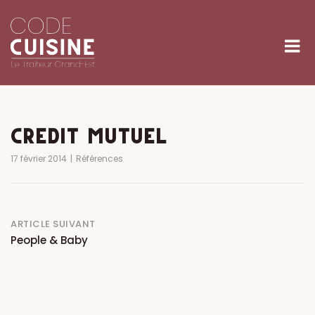
Skip
to
M
content
CRÉDIT MUTUEL
17 février 2014
Références
Post
ARTICLE SUIVANT
People & Baby
navigation