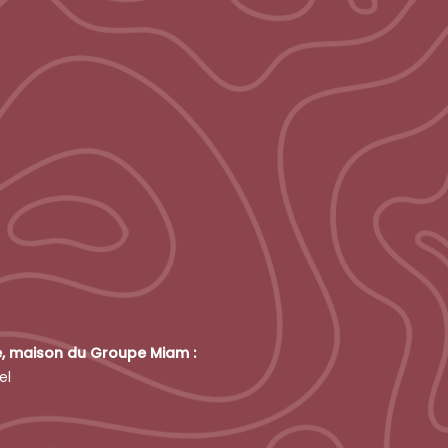
e, maison du Groupe Miam :
el