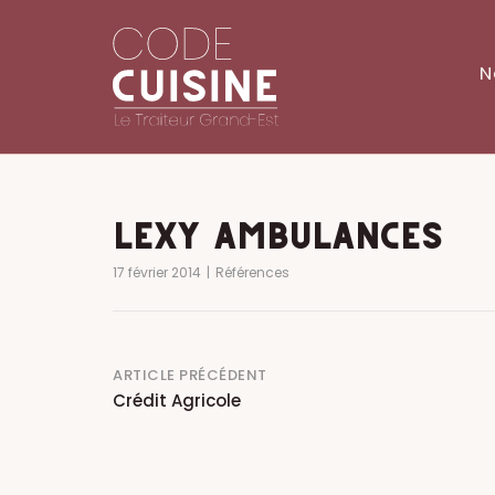
Skip
to
content
N
LEXY AMBULANCES
17 février 2014
Références
Post
ARTICLE PRÉCÉDENT
Crédit Agricole
navigation